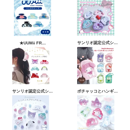
#サンリオ
#Sanrio
#ヘアアイロン
3
X
さらに読み込む
サンリオ認定公式シ…
★UUMii FR…
サンリオ認定公式シ…
ポチャッコとハンギ…