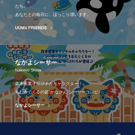
たち。
あなたとの毎日に、ほっこり漂います。
UUMii FRIENDS
なかよシーサー
Nakayo Shisa
森本産業オリジナルキャラクター！
ちむ＆くくるの超“かなさん”シーサーコンビ♪
なかよシーサー