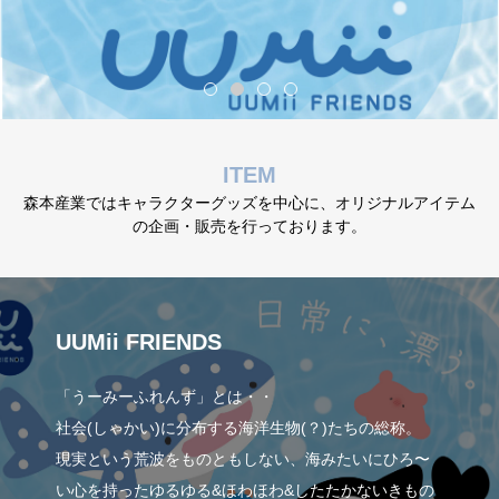
ITEM
森本産業ではキャラクターグッズを中心に、オリジナルアイテム
の企画・販売を行っております。
UUMii FRIENDS
「うーみーふれんず」とは・・
社会(しゃかい)に分布する海洋生物(？)たちの総称。
現実という荒波をものともしない、海みたいにひろ〜
い心を持ったゆるゆる&ほわほわ&したたかないきもの