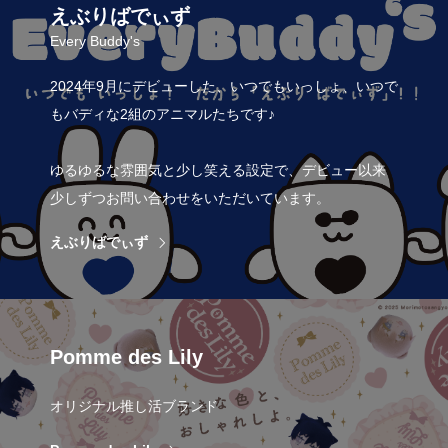
えぶりばでぃず
Every Buddy's
2024年9月にデビューした、いつでもいっしょ、いつで
もバディな2組のアニマルたちです♪
ゆるゆるな雰囲気と少し笑える設定で、デビュー以来
少しずつお問い合わせをいただいています。
えぶりばでぃず
Pomme des Lily
オリジナル推し活ブランド