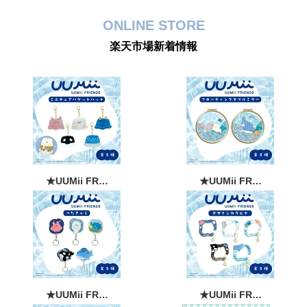
X
ONLINE STORE
楽天市場新着情報
森本産業株式会社
@morimotosangyo
·
6 8月
バッグにこれ付いてたら絶対かわいい🫧 水面
みたいなぷっくりアクリルのカラビナ🐚✨ いつもの
バッグにちょこんとつけて、うーみーと夏のおでか
けへ🌊
#カラビナ
#夏のおでかけ
1
1
X
★UUMii FR…
★UUMii FR…
森本産業株式会社
@morimotosangyo
·
31 7月
9月発売予定🎀🥹💞
可愛すぎるぷっくりデザインのミニヘアアイロン✨
温度は3段階◎🔋バッテリー取り外しOK＆✈️機内持
ち込みも可能！※航空会社の規定をご確認くださ
い。
★UUMii FR…
★UUMii FR…
みんなはどのキャラとおでかけしたい？💗