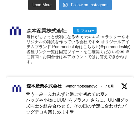
Load More
Follow on Instagram
森本産業株式会社
フォロー
毎日がちょっと便利になる🌟 かわいいキャラクターやオ
リジナルの雑貨を作っている会社です🍀 オリジナルアイ
テムブランド PommedesLilyはこちら✨(＠pommedeslily)
各種リンク一覧は固定ツイートをご確認ください🌼💓 ※
ご質問・お問合せは本アカウントではお答えできかねま
す。
森本産業株式会社
@morimotosangyo
·
7 8月
💙うーみーふれんずと過ごす初めての夏♪
バッグや小物にUUMiiをプラス♪ さらに、UUMiiグッ
ズ同士を組み合わせて、その日の予定に合わせたバ
ッグデコも楽しめます💙
🏖️プール🎆花火大会🐠水族館…
あなたはどこに連れてく？🫧
#夏のおでかけ
#バッグデコ
#バッグチャーム
#カラ
ビナ